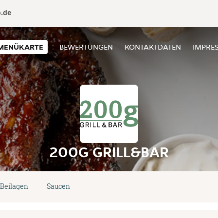
o.de
MENÜKARTE
BEWERTUNGEN
KONTAKTDATEN
IMPRE
200G GRILL&BAR
Beilagen
Saucen